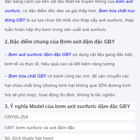
đặc bằng cách cải tiến vật liệu thiết kế truyền thống của
bơm axit
sunfuric
, có đặc điểm độc đáo và giá thấp hơn.
Bơm hóa chất trục
đứng GBY
là sự lựa chọn tốt nhất cho tháp sấy axit sunfuric, tháp
tuần hoàn hấp thụ bơm trong sản xuất axit sunfuric.
2, Đặc điểm chung của Bơm axit đậm đặc GBY
–
Bơm axit sunfuric đậm đặc GBY
sử dụng vật liệu gang đặc biệt,
kinh tế và thực tế, hiệu quả cao và tiết kiệm năng lượng.
–
Bơm hóa chất GBY
có bánh công tác mở, để vận chuyển các
hạt chứa chất lỏng (đường kính hạt không quá 30% đường kính
hút sẽ phù hợp), hoạt động ổn định, không bị tắc nghẽn.
3, Ý nghĩa Model của bơm axit sunfuric đậm đặc GBY
GBY50-25A
GBY- bơm sunfuric và axit đậm đặc
50- Kích thước hút (mm)