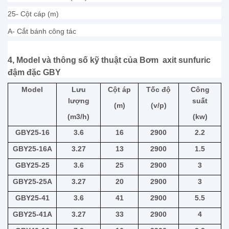
25- Cột cáp (m)
A- Cắt bánh công tác
4, Model và thông số kỹ thuật của Bơm axit sunfuric
đậm đặc GBY
Model
Lưu
Cột áp
Tốc độ
Công
lượng
suất
(m)
(v/p)
(m3/h)
(kw)
GBY25-16
3.6
16
2900
2.2
GBY25-16A
3.27
13
2900
1.5
GBY25-25
3.6
25
2900
3
GBY25-25A
3.27
20
2900
3
GBY25-41
3.6
41
2900
5.5
GBY25-41A
3.27
33
2900
4