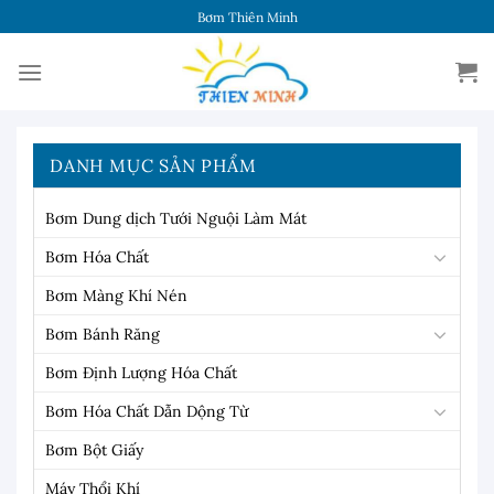
Chuyển
Bơm Thiên Minh
đến
nội
dung
DANH MỤC SẢN PHẨM
Bơm Dung dịch Tưới Nguội Làm Mát
Bơm Hóa Chất
Bơm Màng Khí Nén
Bơm Bánh Răng
Bơm Định Lượng Hóa Chất
Bơm Hóa Chất Dẫn Dộng Từ
Bơm Bột Giấy
Máy Thổi Khí