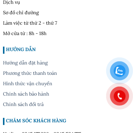
Dịch vụ
Sơ đồ chỉ đường
Làm việc từ thứ 2 - thứ 7
Mở cửa từ : 8h - 18h
HƯỚNG DẪN
Hướng dẫn đặt hàng
Phương thức thanh toán
Hình thức vận chuyển
Chính sách bảo hành
Chính sách đổi trả
CHĂM SÓC KHÁCH HÀNG