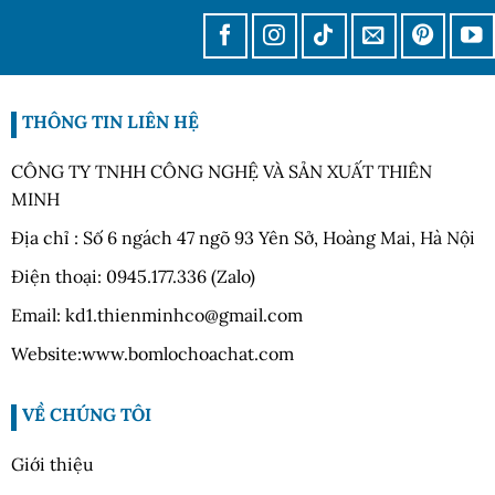
THÔNG TIN LIÊN HỆ
CÔNG TY TNHH CÔNG NGHỆ VÀ SẢN XUẤT THIÊN
MINH
Địa chỉ : Số 6 ngách 47 ngõ 93 Yên Sở, Hoàng Mai, Hà Nội
Điện thoại: 0945.177.336 (Zalo)
Email: kd1.thienminhco@gmail.com
Website:www.bomlochoachat.com
VỀ CHÚNG TÔI
Giới thiệu