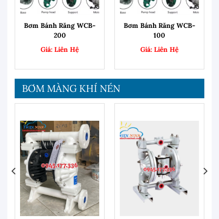
Bơm Bánh Răng WCB-
Bơm Bánh Răng WCB-
200
100
BƠM MÀNG KHÍ NÉN