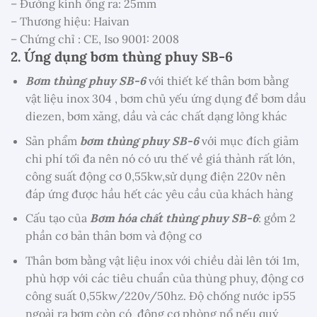
– Đường kính ống ra: 25mm
– Thương hiệu: Haivan
– Chứng chỉ : CE, Iso 9001: 2008
2. Ứng dụng
bơm thùng phuy SB-6
Bơm thùng phuy SB-6
với thiết kế thân bơm bằng
vật liệu inox 304 , bơm chủ yếu ứng dụng để bơm dầu
diezen, bơm xăng, dầu và các chất dạng lỏng khác
Sản phẩm
bơm thùng phuy SB-6
với mục đích giảm
chi phí tối đa nên nó có ưu thế về giá thành rất lớn,
công suất động cơ 0,55kw,sử dụng điện 220v nên
đáp ứng được hầu hết các yêu cầu của khách hàng
Cấu tạo của
Bơm hóa chất thùng phuy SB-6
: gồm 2
phần cơ bản thân bơm và động cơ
Thân bơm bằng vật liệu inox với chiều dài lên tới 1m,
phù hợp với các tiêu chuẩn của thùng phuy, động cơ
công suất 0,55kw/220v/50hz. Độ chống nước ip55
ngoài ra bơm còn có động cơ phòng nổ nếu quý