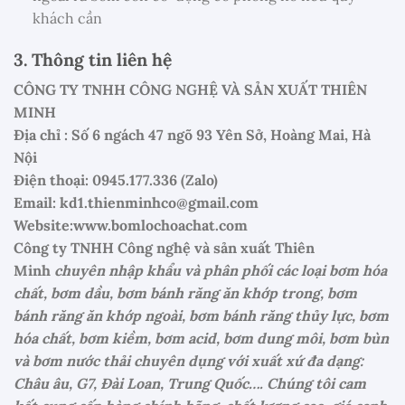
khách cần
3. Thông tin liên hệ
CÔNG TY TNHH CÔNG NGHỆ VÀ SẢN XUẤT THIÊN
MINH
Địa chỉ : Số 6 ngách 47 ngõ 93 Yên Sở, Hoàng Mai, Hà
Nội
Điện thoại: 0945.177.336 (Zalo)
Email: kd1.thienminhco@gmail.com
Website:www.bomlochoachat.com
Công ty TNHH Công nghệ và sản xuất Thiên
Minh
chuyên nhập khẩu và phân phối các loại bơm hóa
chất, bơm dầu, bơm bánh răng ăn khớp trong, bơm
bánh răng ăn khớp ngoài, bơm bánh răng thủy lực, bơm
hóa chất, bơm kiềm, bơm acid, bơm dung môi, bơm bùn
và bơm nước thải chuyên dụng với xuất xứ đa dạng:
Châu âu, G7, Đài Loan, Trung Quốc…. Chúng tôi cam