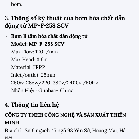
bơm.
3. Thông số kỹ thuật của bơm hóa chất dẫn
động từ MP-F-258 SCV
Bơm li tâm hóa chất dẫn động từ
Model: MP-F-258 SCV
Max Flow: 120 l/min
Max Head: 8.6m
Material: FRPP
Inlet/outlet: 25mm
250w-265w/220-380v/2400v /50Hz
Nhãn Hiệu: Guobao- China
4. Thông tin liên hệ
CÔNG TY TNHH CÔNG NGHỆ VÀ SẢN XUẤT THIÊN
MINH
Địa chỉ : Số 6 ngách 47 ngõ 93 Yên Sở, Hoàng Mai, Hà
Nội