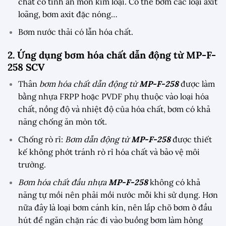
chất có tính ăn mòn kim loại. Có thể bơm các loại axit
loãng, bơm axit đặc nóng…
Bơm nước thải có lẫn hóa chất.
2. Ứng dụng
bơm hóa chất dẫn động từ MP-F-
258 SCV
Thân
bơm hóa chất dẫn động từ
MP-F-258
được làm
bằng nhựa FRPP hoặc PVDF phụ thuộc vào loại hóa
chất, nồng độ và nhiệt độ của hóa chất, bơm có khả
năng chống ăn mòn tốt.
Chống rò rỉ:
Bơm dẫn động từ
MP-F-258
được thiết
kế không phớt tránh rò rỉ hóa chất và bảo vệ môi
trường.
Bơm hóa chất đầu nhựa
MP-F-258
không có khả
năng tự mồi nên phải mồi nước mỗi khi sử dụng. Hơn
nữa đây là loại bơm cánh kín, nên lắp chõ bơm ở đầu
hút để ngăn chặn rác đi vào buồng bơm làm hỏng