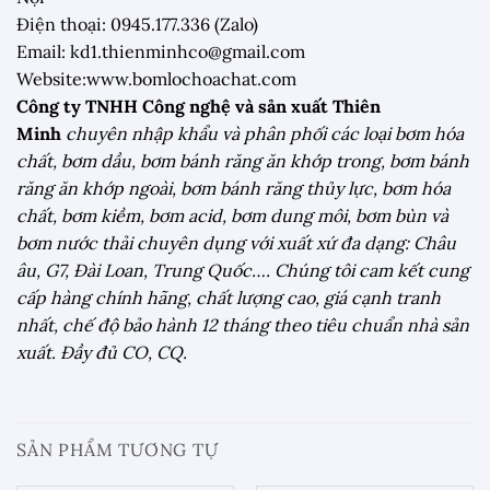
Điện thoại: 0945.177.336 (Zalo)
Email: kd1.thienminhco@gmail.com
Website:www.bomlochoachat.com
Công ty TNHH Công nghệ và sản xuất Thiên
Minh
chuyên nhập khẩu và phân phối các loại bơm hóa
chất, bơm dầu, bơm bánh răng ăn khớp trong, bơm bánh
răng ăn khớp ngoài, bơm bánh răng thủy lực, bơm hóa
chất, bơm kiềm, bơm acid, bơm dung môi, bơm bùn và
bơm nước thải chuyên dụng với xuất xứ đa dạng: Châu
âu, G7, Đài Loan, Trung Quốc…. Chúng tôi cam kết cung
cấp hàng chính hãng, chất lượng cao, giá cạnh tranh
nhất, chế độ bảo hành 12 tháng theo tiêu chuẩn nhà sản
xuất. Đầy đủ CO, CQ.
SẢN PHẨM TƯƠNG TỰ