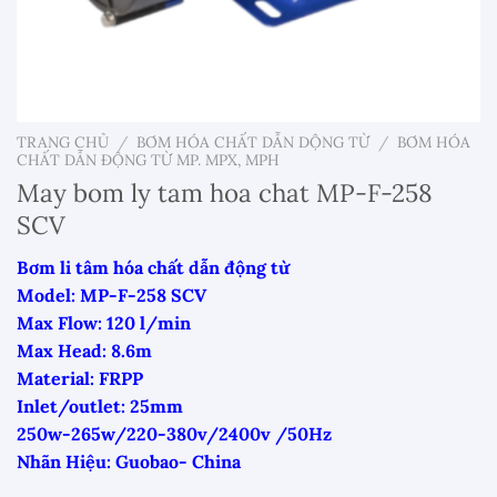
TRANG CHỦ
/
BƠM HÓA CHẤT DẪN DỘNG TỪ
/
BƠM HÓA
CHẤT DẪN ĐỘNG TỪ MP. MPX, MPH
May bom ly tam hoa chat MP-F-258
SCV
Bơm li tâm hóa chất dẫn động từ
Model: MP-F-258 SCV
Max Flow: 120 l/min
Max Head: 8.6m
Material: FRPP
Inlet/outlet: 25mm
250w-265w/220-380v/2400v /50Hz
Nhãn Hiệu: Guobao- China