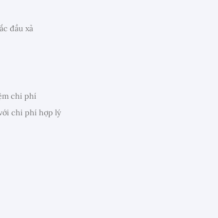
ắc đầu xả
ệm chi phí
ới chi phí hợp lý