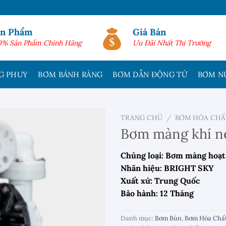
ản Phẩm
Giá Bán
0% Sản Phẩm Chính Hãng
Ưu Đãi Nhất Thị Trường
G PHUY
BƠM BÁNH RĂNG
BƠM DẪN ĐỘNG TỪ
BƠM N
TRANG CHỦ
/
BƠM HÓA CHẤ
Bơm màng khí n
Chủng loại: Bơm màng hoạt
Nhãn hiệu: BRIGHT SKY
Xuất xứ: Trung Quốc
Bảo hành: 12 Tháng
Danh mục:
Bơm Bùn
,
Bơm Hóa Chấ