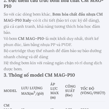
2. Đặc điểm cấu trúc bơm hóa chất CM MAG-
P10
So với các dòng bơm khác,
Bơm hóa chất đầu nhựa CM
MAG-P10 Italy
-có ít chi tiết (bảo trì cực kỳ dễ dàng),
giá cả cạnh tranh, khả năng tương thích hóa học đảm
bảo.
Vỏ bơm
CM MAG–P10
-là một khối duy nhất, thiết kế
phun đúc, làm bằng nhựa PP và PVDF.
Bộ cartridge thay thế nhanh để đảm bảo sự bảo dưỡng
nhanh chóng và dễ dàng
Hệ thống bơm kín với roăng ngăn chặn rò rỉ dung dịch
được bơm.
3. Thông số model CM MAG-P10
ÁP
CÔNG
LƯU LƯỢNG
LỰC
TỐC ĐỘ
MODEL
SUẤT
3
MAX
(VÒNG/PHÚT)
MAX(m
/giờ)
(Kw)
(m)
CM