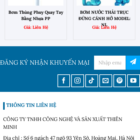
Bơm Thùng Phuy Quay Tay
BƠM NƯỚC THẢI TRỤC
Bằng Nhựa PP
ĐỨNG CÁNH HỞ MODEL:
NL
ĐĂNG KÝ NHẬN KHUYẾN MẠI
THÔNG TIN LIÊN HỆ
CÔNG TY TNHH CÔNG NGHỆ VÀ SẢN XUẤT THIÊN
MINH
Địa chỉ : Số 6 ngách 47 ngõ 93 Yên Sở, Hoàng Mai, Hà Nội