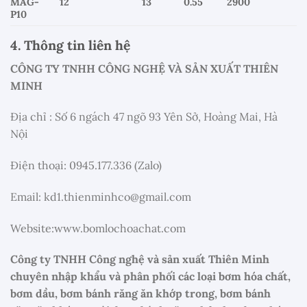
MAG-
12
13
0.55
2900
P10
4. Thông tin liên hệ
CÔNG TY TNHH CÔNG NGHỆ VÀ SẢN XUẤT THIÊN
MINH
Địa chỉ : Số 6 ngách 47 ngõ 93 Yên Sở, Hoàng Mai, Hà
Nội
Điện thoại: 0945.177.336 (Zalo)
Email: kd1.thienminhco@gmail.com
Website:www.bomlochoachat.com
Công ty TNHH Công nghệ và sản xuất Thiên Minh
chuyên nhập khẩu và phân phối các loại bơm hóa chất,
bơm dầu, bơm bánh răng ăn khớp trong, bơm bánh