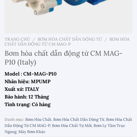
TRANG CHỦ
/
BƠM HÓA CHẤT DẪN DỘNG TỪ
/
BƠM HÓA
CHẤT DẪN ĐỘNG TỪ CM MAG-P
Bơm hóa chất dẫn động từ CM MAG-
P10 (Italy)
Model : CM-MAG-P10
Nhãn hiệu: MPUMP
Xuất xứ: ITALY
Bảo hành: 12 Tháng
Tình trạng: Có hàng
Danh mục:
Bơm Hóa Chất
,
Bơm Hóa Chất Dẫn Dộng Từ
,
Bơm Hóa Chất
Dẫn Động Từ CM MAG-P
,
Bơm Hóa Chất Tự Mồi
,
Bơm Ly Tâm Trục
Ngang
,
Máy Bơm Khác