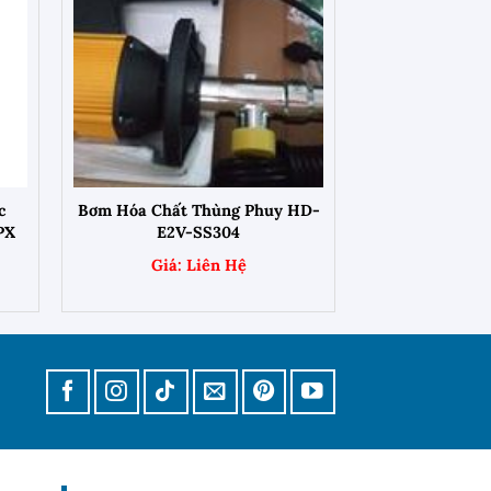
+
c
Bơm Hóa Chất Thùng Phuy HD-
PX
E2V-SS304