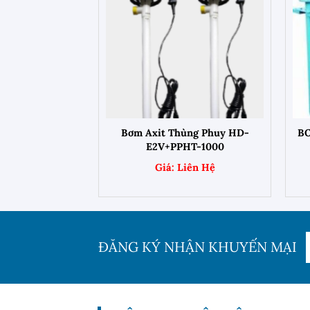
+
hùng Phuy SB-6
Bơm Axit Thùng Phuy HD-
B
E2V+PPHT-1000
ĐĂNG KÝ NHẬN KHUYẾN MẠI