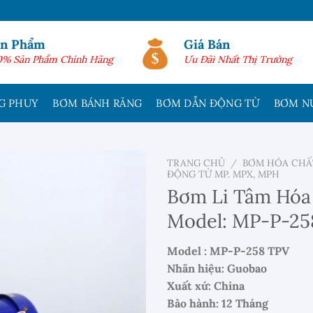
ản Phẩm
Giá Bán
0% Sản Phẩm Chính Hãng
Ưu Đãi Nhất Thị Trường
G PHUY
BƠM BÁNH RĂNG
BƠM DẪN ĐỘNG TỪ
BƠM N
TRANG CHỦ
/
BƠM HÓA CHẤ
ĐỘNG TỪ MP. MPX, MPH
Bơm Li Tâm Hóa
Model: MP-P-25
Model : MP-P-258 TPV
Nhãn hiệu: Guobao
Xuất xứ: China
Bảo hành: 12 Tháng