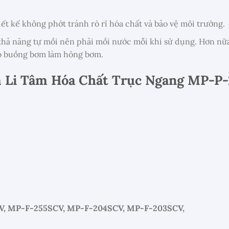
ết kế không phớt tránh rò rỉ hóa chất và bảo vệ môi trường.
ả năng tự mồi nên phải mồi nước mỗi khi sử dụng. Hơn nữa đ
ào buồng bơm làm hỏng bơm.
ơm Li Tâm Hóa Chất Trục Ngang MP-P
V, MP-F-255SCV, MP-F-204SCV, MP-F-203SCV,