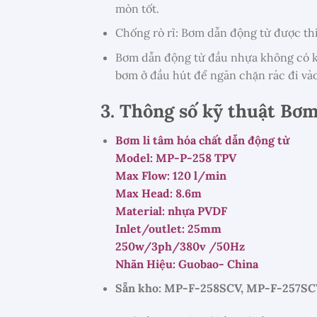
mòn tốt.
Chống rò rỉ: Bơm dẫn động từ được thi
Bơm dẫn động từ đầu nhựa không có kh
bơm ở đầu hút để ngăn chặn rác đi v
3. Thông số kỹ thuật B
Bơm li tâm hóa chất dẫn động từ
Model: MP-P-258 TPV
Max Flow: 120 l/min
Max Head: 8.6m
Material: nhựa PVDF
Inlet/outlet: 25mm
250w/3ph/380v /50Hz
Nhãn Hiệu: Guobao- China
Sẵn kho: MP-F-258SCV, MP-F-257SC