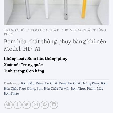
TRANG CHỦ
/
BƠM HÓA CHẤT
/
BƠM HÓA CHẤT THÙNG
PHUY
Bơm hóa chất thùng phuy bằng khí nén
Model: HD-A1
Chủng loại : Bơm hút thùng phuy
Xuất xứ: Trung quốc
Tình trạng: Còn hàng
Danh mục:
Bơm Dầu
,
Bơm Hóa Chất
,
Bơm Hóa Chất Thùng Phuy
,
Bơm
Hóa Chất Trục Đứng
,
Bơm Hóa Chất Tự Mồi
,
Bơm Thực Phẩm
,
Máy
Bơm Khác