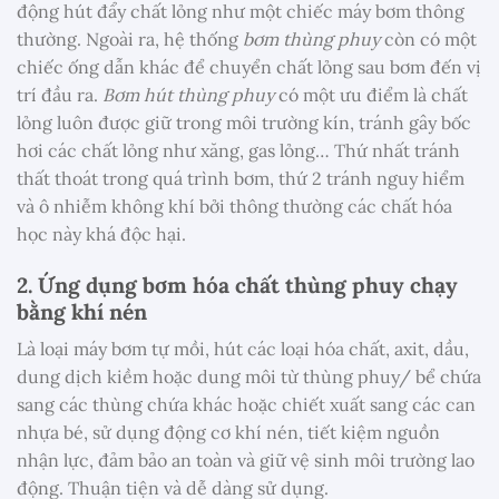
động hút đẩy chất lỏng như một chiếc máy bơm thông
thường. Ngoài ra, hệ thống
bơm thùng phuy
còn có một
chiếc ống dẫn khác để chuyển chất lỏng sau bơm đến vị
trí đầu ra.
Bơm hút thùng phuy
có một ưu điểm là chất
lỏng luôn được giữ trong môi trường kín, tránh gây bốc
hơi các chất lỏng như xăng, gas lỏng… Thứ nhất tránh
thất thoát trong quá trình bơm, thứ 2 tránh nguy hiểm
và ô nhiễm không khí bởi thông thường các chất hóa
học này khá độc hại.
2. Ứng dụng bơm hóa chất thùng phuy chạy
bằng khí nén
Là loại máy bơm tự mồi, hút các loại hóa chất, axit, dầu,
dung dịch kiềm hoặc dung môi từ thùng phuy/ bể chứa
sang các thùng chứa khác hoặc chiết xuất sang các can
nhựa bé, sử dụng động cơ khí nén, tiết kiệm nguồn
nhận lực, đảm bảo an toàn và giữ vệ sinh môi trường lao
động. Thuận tiện và dễ dàng sử dụng.