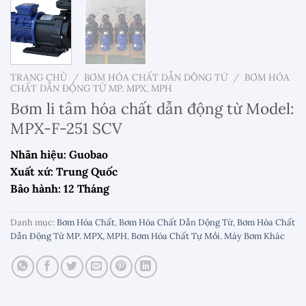
TRANG CHỦ
/
BƠM HÓA CHẤT DẪN DỘNG TỪ
/
BƠM HÓA
CHẤT DẪN ĐỘNG TỪ MP. MPX, MPH
Bơm li tâm hóa chất dẫn động từ Model:
MPX-F-251 SCV
Nhãn hiệu: Guobao
Xuất xứ: Trung Quốc
Bảo hành: 12 Tháng
Danh mục:
Bơm Hóa Chất
,
Bơm Hóa Chất Dẫn Dộng Từ
,
Bơm Hóa Chất
Dẫn Động Từ MP. MPX, MPH
,
Bơm Hóa Chất Tự Mồi
,
Máy Bơm Khác