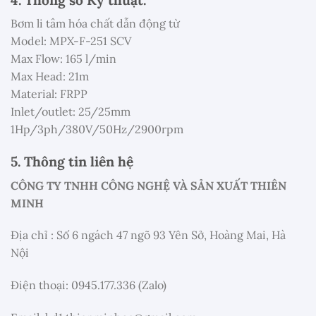
Bơm li tâm hóa chất dẫn động từ
Model: MPX-F-251 SCV
Max Flow: 165 l/min
Max Head: 21m
Material: FRPP
Inlet/outlet: 25/25mm
1Hp/3ph/380V/50Hz/2900rpm
5. Thông tin liên hệ
CÔNG TY TNHH CÔNG NGHỆ VÀ SẢN XUẤT THIÊN
MINH
Địa chỉ : Số 6 ngách 47 ngõ 93 Yên Sở, Hoàng Mai, Hà
Nội
Điện thoại: 0945.177.336 (Zalo)