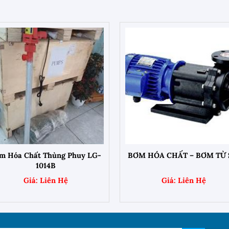
+
+
m Hóa Chất Thùng Phuy LG-
BƠM HÓA CHẤT – BƠM TỪ
1014B