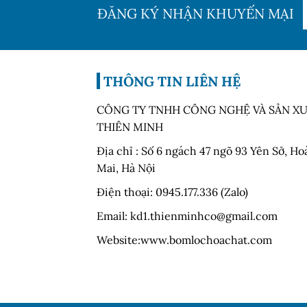
ĐĂNG KÝ NHẬN KHUYẾN MẠI
THÔNG TIN LIÊN HỆ
CÔNG TY TNHH CÔNG NGHỆ VÀ SẢN X
THIÊN MINH
Địa chỉ : Số 6 ngách 47 ngõ 93 Yên Sở, H
Mai, Hà Nội
Điện thoại: 0945.177.336 (Zalo)
Email: kd1.thienminhco@gmail.com
Website:www.bomlochoachat.com