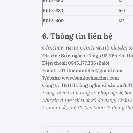
BRL3-360
132
BRL3-380
160
BRL3-400
185
6. Thông tin liên hệ
CÔNG TY TNHH CÔNG NGHỆ VÀ SẢN X
Địa chỉ : Số 6 ngách 47 ngõ 93 Yên Sở, H
Điện thoại: 0945.177.336 (Zalo)
Email: kd1.thienminhco@gmail.com
Website:www.bomlochoachat.com
Công ty TNHH Công nghệ và sản xuất T
trong, bơm bánh răng ăn khớp ngoài, bơm
chuyên dụng với xuất xứ đa dạng: Châu â
tranh nhất, chế độ bảo hành 12 tháng the