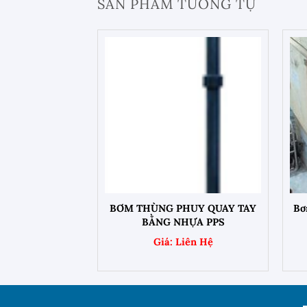
SẢN PHẨM TƯƠNG TỰ
+
Chất Từ Thùng
BƠM THÙNG PHUY QUAY TAY
Bơ
y Điện HD
BẰNG NHỰA PPS