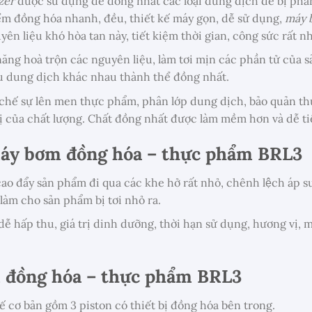
zer
được sử dụng để đồng nhất các loại dung dịch dễ bị phân
iểm đồng hóa nhanh, đều, thiết kế máy gọn, dễ sử dụng,
máy 
yên liệu khó hòa tan này, tiết kiệm thời gian, công sức rất n
năng hoà trộn các nguyên liệu, làm tơi mịn các phần tử của 
u dung dịch khác nhau thành thể đồng nhất.
chế sự lên men thực phẩm, phân lớp dung dịch, bảo quản th
vị của chất lượng. Chất đồng nhất được làm mềm hơn và dễ ti
áy bơm đồng hóa – thực phẩm BRL3
o đẩy sản phẩm đi qua các khe hở rất nhỏ, chênh lệch áp suấ
̀u làm cho sản phẩm bị tơi nhỏ ra.
ễ hấp thu, giá trị dinh dưỡng, thời hạn sử dụng, hương vị, 
 đồng hóa – thực phẩm BRL3
kế cơ bản gồm 3 piston có thiết bị đồng hóa bên trong.