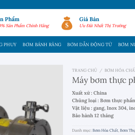
ản Phẩm
Giá Bán
0% Sản Phẩm Chính Hãng
Ưu Đãi Nhất Thị Trường
G PHUY
BƠM BÁNH RĂNG
BƠM DẪN ĐỘNG TỪ
BƠM N
TRANG CHỦ
/
BƠM HÓA CHẤ
Máy bơm thực 
Xuất xứ : China
Chủng loại : Bơm thực phẩ
Vật liệu : gang, Inox 304, in
Bảo hành 12 tháng
Danh mục:
Bơm Hóa Chất
,
Bơm Th