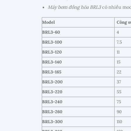
Máy bơm đồng hóa BRL3
có nhiều mod
Model
Công s
BRL3-60
4
BRL3-100
7.5
BRL3-120
11
BRL3-140
15
BRL3-165
22
BRL3-200
37
BRL3-220
55
BRL3-240
75
BRL3-260
90
BRL3-300
110