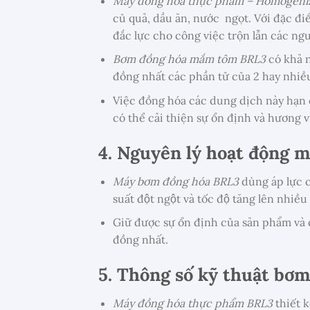
Máy đồng hóa thực phẩm – Homogeni
củ quả, dầu ăn, nước ngọt. Với đặc đ
đắc lực cho công việc trộn lẫn các ngu
Bơm đồng hóa mắm tôm BRL3
có khả 
đồng nhất các phần tử của 2 hay nhiề
Việc đồng hóa các dung dịch này hạn 
có thể cải thiện sự ổn định và hương 
4. Nguyên lý hoạt động
m
Máy bơm đồng hóa BRL3
dùng áp lực ca
suất đột ngột và tốc độ tăng lên nhiê
Giữ được sự ổn định của sản phẩm và d
đồng nhất.
5. Thông số kỹ thuật
bơm
Máy đồng hóa thực phẩm BRL3
thiết 