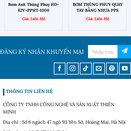
Bơm Axit Thùng Phuy HD-
BƠM THÙNG PHUY QUAY
E2V+PPHT-1000
TAY BẰNG NHỰA PPS
ĐĂNG KÝ NHẬN KHUYẾN MẠI
THÔNG TIN LIÊN HỆ
CÔNG TY TNHH CÔNG NGHỆ VÀ SẢN XUẤT THIÊN
MINH
Địa chỉ : Số 6 ngách 47 ngõ 93 Yên Sở, Hoàng Mai, Hà Nội