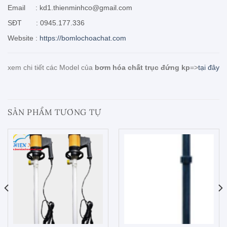
Email : kd1.thienminhco@gmail.com
SĐT : 0945.177.336
Website :
https://bomlochoachat.com
xem chi tiết các Model của
bơm hóa chất trục đứng kp
=>
tại đây
SẢN PHẨM TƯƠNG TỰ