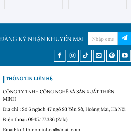
ĐĂNG KÝ NHẬN KHUYẾN MẠI
THÔNG TIN LIÊN HỆ
CÔNG TY TNHH CÔNG NGHỆ VÀ SẢN XUẤT THIÊN
MINH
Địa chỉ : Số 6 ngách 47 ngõ 93 Yên Sở, Hoàng Mai, Hà Nội
Điện thoại: 0945.177.336 (Zalo)
Email: kd1.thienminhco@gmail.com