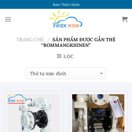
Chuyển
Bơm Thiên Minh
đến
nội
dung
TRANG CHỦ
/
SẢN PHẨM ĐƯỢC GẮN THẺ
“BOMMANGKHINEN”
LỌC