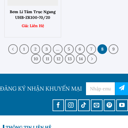
Bơm Li Tâm Trục Ngang
UHB-ZK100-70/20
1
2
3
…
5
6
7
8
9
10
11
12
13
14
ĐĂNG KÝ NHẬN KHUYẾN MẠI
THÔNG TIN LIÊN HỆ