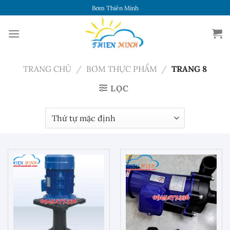
Chuyển
Bơm Thiên Minh
đến
nội
dung
TRANG CHỦ
/
BƠM THỰC PHẨM
/
TRANG 8
LỌC