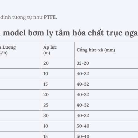
 dính tương tự như
PTFE.
ọn model bơm ly tâm hóa chất trục n
u Lượng
Áp lực
Cổng hút-xả (mm)
3/h)
(m)
20
32-20
10
40-32
15
40-32
20
40-32
25
40-32
30
40-32
10
50-40
15
50-40