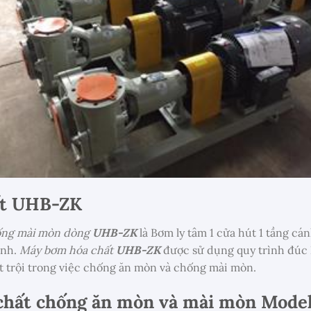
hất UHB-ZK
ống mài mòn dòng
UHB-ZK
là Bơm ly tâm 1 cửa hút 1 tầng c
inh.
Máy bơm hóa chất
UHB-ZK
được sử dụng quy trình đúc
ượt trội trong việc chống ăn mòn và chống mài mòn.
chất chống ăn mòn và mài mòn Mode