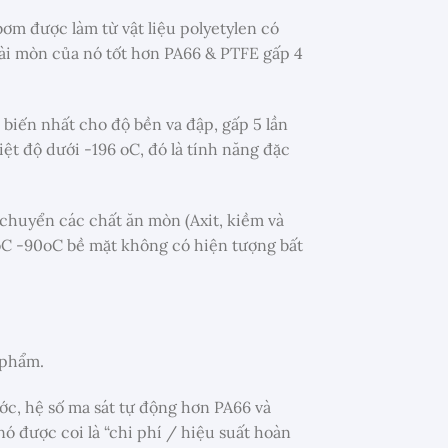
ơm được làm từ vật liệu polyetylen có
ài mòn của nó tốt hơn PA66 & PTFE gấp 4
biến nhất cho độ bền va đập, gấp 5 lần
ệt độ dưới -196 oC, đó là tính năng đặc
 chuyển các chất ăn mòn (Axit, kiềm và
0oC -90oC bề mặt không có hiện tượng bất
 phẩm.
ước, hệ số ma sát tự động hơn PA66 và
nó được coi là “chi phí / hiệu suất hoàn