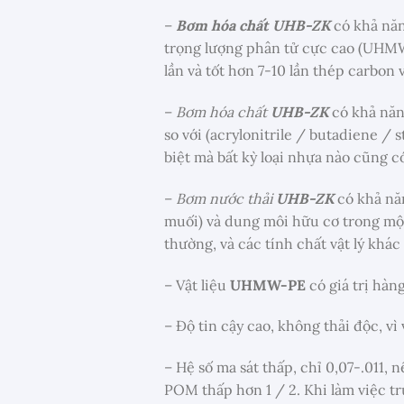
–
Bơm hóa chất UHB-ZK
có khả năn
trọng lượng phân tử cực cao (UHMW-
lần và tốt hơn 7-10 lần thép carbon 
–
Bơm hóa chất
UHB-ZK
có khả năn
so với (acrylonitrile / butadiene /
biệt mà bất kỳ loại nhựa nào cũng c
–
Bơm nước thải
UHB-ZK
có khả nă
muối) và dung môi hữu cơ trong một
thường, và các tính chất vật lý khá
– Vật liệu
UHMW-PE
có giá trị hàn
– Độ tin cậy cao, không thải độc, vì
– Hệ số ma sát thấp, chỉ 0,07-.011,
POM thấp hơn 1 / 2. Khi làm việc tr