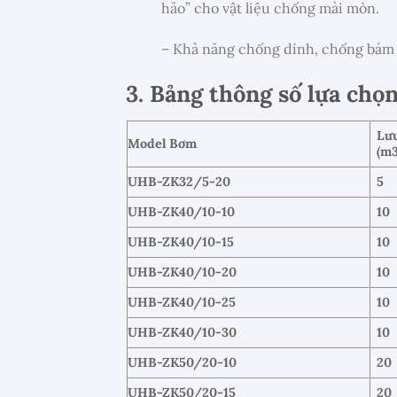
hảo” cho vật liệu chống mài mòn.
– Khả năng chống dính, chống bám
3. Bảng thông số lựa ch
Lư
Model Bơm
(m
UHB-ZK32/5-20
5
UHB-ZK40/10-10
10
UHB-ZK40/10-15
10
UHB-ZK40/10-20
10
UHB-ZK40/10-25
10
UHB-ZK40/10-30
10
UHB-ZK50/20-10
20
UHB-ZK50/20-15
20