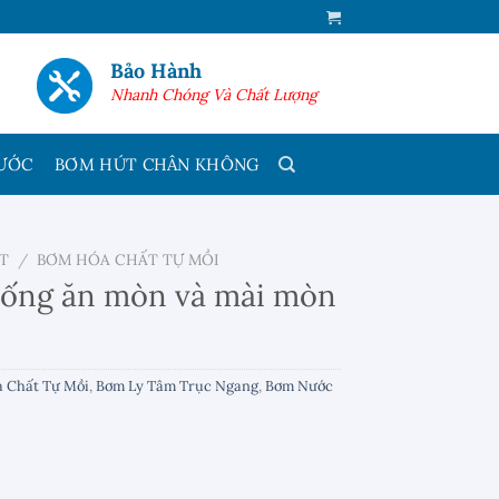
Bảo Hành
Nhanh Chóng Và Chất Lượng
ƯỚC
BƠM HÚT CHÂN KHÔNG
T
/
BƠM HÓA CHẤT TỰ MỒI
hống ăn mòn và mài mòn
 Chất Tự Mồi
,
Bơm Ly Tâm Trục Ngang
,
Bơm Nước