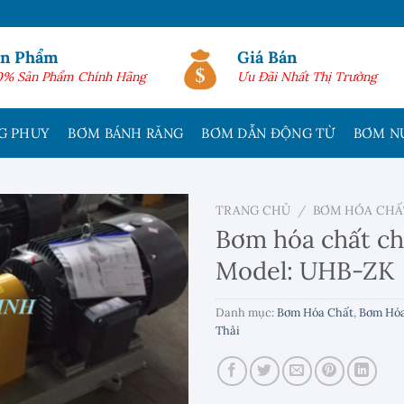
ản Phẩm
Giá Bán
0% Sản Phẩm Chính Hãng
Ưu Đãi Nhất Thị Trường
G PHUY
BƠM BÁNH RĂNG
BƠM DẪN ĐỘNG TỪ
BƠM N
TRANG CHỦ
/
BƠM HÓA CHẤ
Bơm hóa chất c
Model: UHB-ZK
Danh mục:
Bơm Hóa Chất
,
Bơm Hóa
Thải