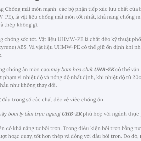
g Chống mài mòn mạnh: các bộ phận tiếp xúc lưu chất của b
PE), là vật liệu chống mài mòn tốt nhất, khả năng chống m
và thép không gỉ.
g chống sốc tốt. Vật liệu UHMW-PE là chất dẻo kỹ thuật phổ 
 styrene) ABS. Và vật liệu UHMW-PE có thể giữ ổn định khi nhi
ó.
ng chống ăn mòn cao:
máy bơm hóa chất
UHB-ZK
có thể vận
 phạm vi nhiệt độ và nồng độ nhất định, khi nhiệt độ từ 2
c hầu như không thay đổi.
g đầu trong số các chất dẻo về việc chống ồn
 vậy
bơm ly tâm trục ngang
UHB-ZK
phù hợp với ngành thực
 nên có khả năng tự bôi trơn. Trong điều kiện bôi trơn bằng n
ượt hoặc quay, tốt hơn thép và đồng với dầu bôi trơn. Do đó, 