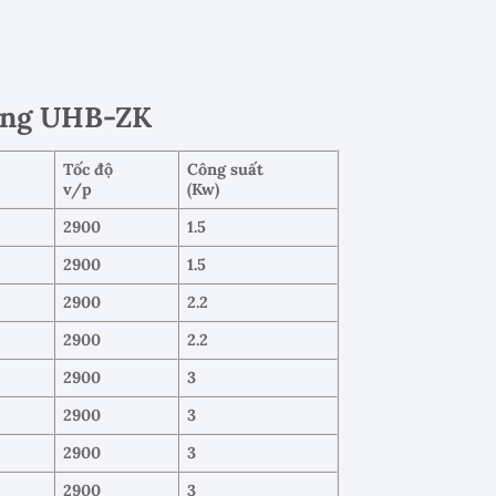
gang UHB-ZK
Tốc độ
Công suất
v/p
(Kw)
2900
1.5
2900
1.5
2900
2.2
2900
2.2
2900
3
2900
3
2900
3
2900
3